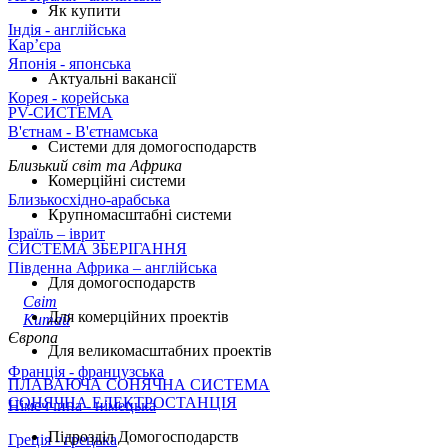
Як купити
Індія - англійська
Кар’єра
Японія - японська
Актуальні вакансії
Корея - корейська
PV-СИСТЕМА
В'єтнам - B'єтнамська
Системи для домогосподарств
Близький світ та Африка
Комерційні системи
Близькосхідно-арабська
Крупномасштабні системи
Ізраїль – іврит
СИСТЕМА ЗБЕРІГАННЯ
Південна Африка – англійська
Для домогосподарств
Світ
Для комерційних проектів
Китай
Європа
Для великомасштабних проектів
Франція - французська
ПЛАВАЮЧА СОНЯЧНА СИСТЕМА
СОНЯЧНА ЕЛЕКТРОСТАНЦІЯ
Німеччина - німецька
Підрозділ Домогосподарств
Греція - грецька