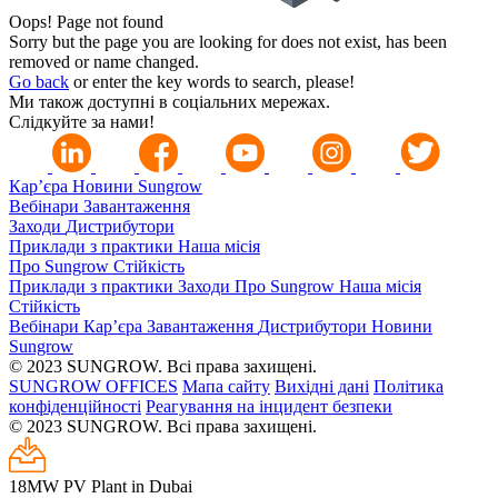
Oops!
Page not found
Sorry but the page you are looking for does not exist, has been
removed or name changed.
Go back
or enter the key words to search, please!
Ми також доступні в соціальних мережах.
Слідкуйте за нами!
Кар’єра
Новини Sungrow
Вебінари
Завантаження
Заходи
Дистрибутори
Приклади з практики
Наша місія
Про Sungrow
Стійкість
Приклади з практики
Заходи
Про Sungrow
Наша місія
Стійкість
Вебінари
Кар’єра
Завантаження
Дистрибутори
Новини
Sungrow
© 2023 SUNGROW. Всі права захищені.
SUNGROW OFFICES
Мапа сайту
Вихідні дані
Політика
конфіденційності
Реагування на інцидент безпеки
© 2023 SUNGROW. Всі права захищені.
18MW PV Plant in Dubai