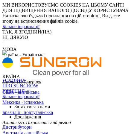
МИ ВИКОРИСТОВУЄМО COOKIES НА ЦЬОМУ САЙТІ
ДЛЯ ПІДВИЩЕННЯ ВАШОГО ДОСВІДУ КОРИСТУВАЧА
Натискаючи будь-які посилання на цій сторінці, Ви даєте
згоду на встановлення файлів cookie.
Більше інформації
ТАК, Я ЗГОДНИЙ(НА)
НІ, ДЯКУЮ
|
МОВА
Україна - Українська
КРАЇНА
ГОЛОВНА
Пн та Пд Америка
ПРО SUNGROW
РІШЕННЯ
США - англійська
Більше інформації
Мексика - іспанська
Зв’язатися з нами
Бразилія - португальська
Дослідження
Азиатсько-Тихоокеанський регіон
Дистрибутори
Австралія - англійська