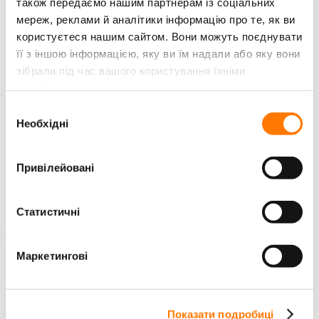
також передаємо нашим партнерам із соціальних
Аксесуари
мереж, реклами й аналітики інформацію про те, як ви
користуєтеся нашим сайтом. Вони можуть поєднувати
ЕЛЕКТРИЧНИЙ ЗАРЯДНИЙ ПРИСТРІЙ ДЛЯ
АВТОМОБІЛІВ
її з іншою інформацією, яку ви їм надали або яку вони
зібрали під час вашого користування їхніми
Електричний зарядний
службами.
ПЛАВАЮЧА СОНЯЧНА СИСТЕМА
Вибір
Необхідні
Інвертор & Booster Floating платформа
згоди
Плаваюча Платформа
Привілейовані
ЗВ'ЯЗАТИСЯ З НАМИ
ОФІСИ SUNGROW
СЕРВІС
Статистичні
ІНФОРМАЦІЙНА РОЗСИЛКА
Маркетингові
ПОШУК
Думаю, ви хочете його знайти.
DOWNLOADS
Показати подробиці