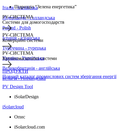
Підрозділ “Зелена енергетика”
Італія - італійська
PV-СИСТЕМА
Нідерланди - голландська
Системи для домогосподарств
Poland - Polish
PV-СИСТЕМА
Іспанія - іспанська
Комерційні системи
Туреччина - турецька
PV-СИСТЕМА
Україна - Українська
Крупномасштабні системи
Великобританія - англійська
ПРОДУКТИ
Повний каталог промислових систем зберігання енергії
Бельгія - голландська
PV Design Tool
iSolarDesign
iSolarcloud
Опис
iSolarcloud.com