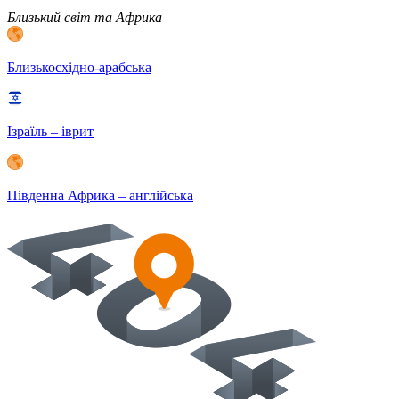
Близький світ та Африка
Близькосхідно-арабська
Ізраїль – іврит
Південна Африка – англійська