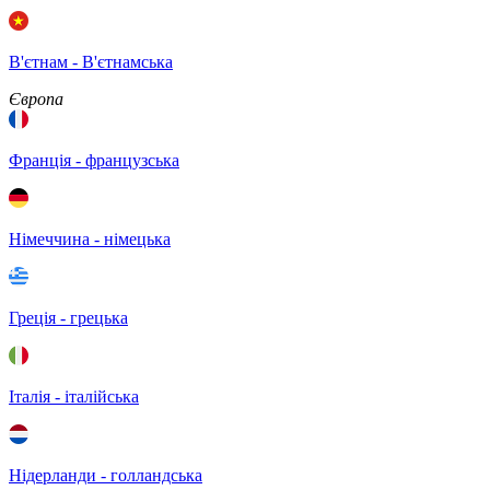
В'єтнам - B'єтнамська
Європа
Франція - французська
Німеччина - німецька
Греція - грецька
Італія - італійська
Нідерланди - голландська