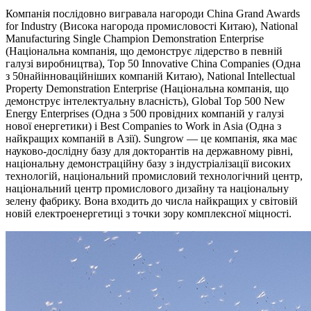
Компанія послідовно вигравала нагороди China Grand Awards
for Industry (Висока нагорода промисловості Китаю), National
Manufacturing Single Champion Demonstration Enterprise
(Національна компанія, що демонструє лідерство в певній
галузі виробництва), Top 50 Innovative China Companies (Одна
з 50найінноваційніших компаній Китаю), National Intellectual
Property Demonstration Enterprise (Національна компанія, що
демонструє інтелектуальну власність), Global Top 500 New
Energy Enterprises (Одна з 500 провідних компаній у галузі
нової енергетики) і Best Companies to Work in Asia (Одна з
найкращих компаній в Азії). Sungrow — це компанія, яка має
науково-дослідну базу для докторантів на державному рівні,
національну демонстраційну базу з індустріалізації високих
технологій, національний промисловий технологічний центр,
національний центр промислового дизайну та національну
зелену фабрику. Вона входить до числа найкращих у світовій
новій електроенергетиці з точки зору комплексної міцності.