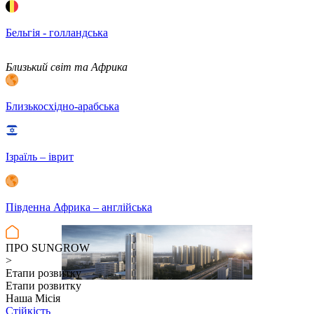
Бельгія - голландська
Близький світ та Африка
Близькосхідно-арабська
Ізраїль – іврит
Південна Африка – англійська
ПРО SUNGROW
>
Етапи розвитку
Етапи розвитку
Наша Місія
Стійкість