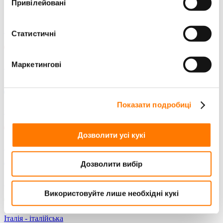
Привілейовані
Корея - корейська
Статистичні
Маркетингові
В'єтнам - B'єтнамська
Європа
Показати подробиці
Франція - французська
Дозволити усі кукі
Німеччина - німецька
Дозволити вибір
Греція - грецька
Використовуйте лише необхідні кукі
Італія - італійська