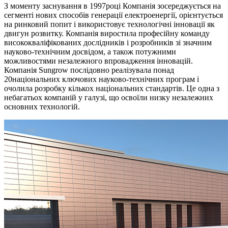
З моменту заснування в 1997році Компанія зосереджується на
сегменті нових способів генерації електроенергії, орієнтується
на ринковий попит і використовує технологічні інновації як
двигун розвитку. Компанія виростила професійну команду
висококваліфікованих дослідників і розробників зі значним
науково-технічним досвідом, а також потужними
можливостями незалежного впровадження інновацій.
Компанія Sungrow послідовно реалізувала понад
20національних ключових науково-технічних програм і
очолила розробку кількох національних стандартів. Це одна з
небагатьох компаній у галузі, що освоїли низку незалежних
основних технологій.