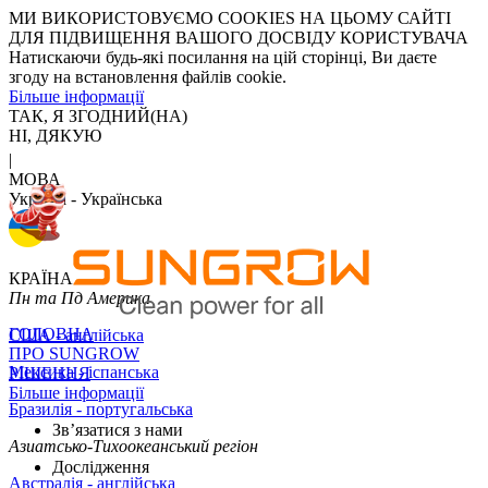
МИ ВИКОРИСТОВУЄМО COOKIES НА ЦЬОМУ САЙТІ
ДЛЯ ПІДВИЩЕННЯ ВАШОГО ДОСВІДУ КОРИСТУВАЧА
Натискаючи будь-які посилання на цій сторінці, Ви даєте
згоду на встановлення файлів cookie.
Більше інформації
ТАК, Я ЗГОДНИЙ(НА)
НІ, ДЯКУЮ
|
МОВА
Україна - Українська
КРАЇНА
Пн та Пд Америка
ГОЛОВНА
США - англійська
ПРО SUNGROW
Мексика - іспанська
РІШЕННЯ
Більше інформації
Бразилія - португальська
Зв’язатися з нами
Азиатсько-Тихоокеанський регіон
Дослідження
Австралія - англійська