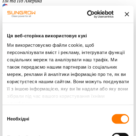
Пн та Пд Америка
США - англійська
Ця веб-сторінка використовує кукі
Мексика - іспанська
Ми використовуємо файли cookie, щоб
персоналізувати вміст і рекламу, інтегрувати функції
соціальних мереж та аналізувати наш трафік. Ми
Бразилія - португальська
також передаємо нашим партнерам із соціальних
Азиатсько-Тихоокеанський регіон
мереж, реклами й аналітики інформацію про те, як ви
користуєтеся нашим сайтом. Вони можуть поєднувати
її з іншою інформацією, яку ви їм надали або яку вони
Австралія - англійська
зібрали під час вашого користування їхніми
службами.
Індія - англійська
Вибір
Необхідні
згоди
Японія - японська