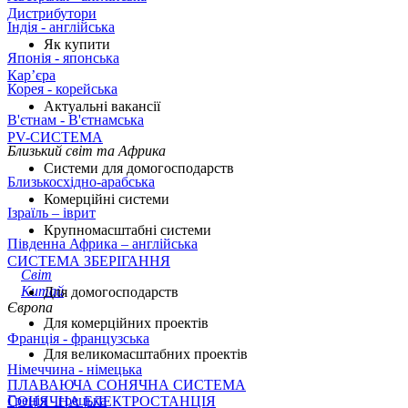
Дистрибутори
Індія - англійська
Як купити
Японія - японська
Кар’єра
Корея - корейська
Актуальні вакансії
В'єтнам - B'єтнамська
PV-СИСТЕМА
Близький світ та Африка
Системи для домогосподарств
Близькосхідно-арабська
Комерційні системи
Ізраїль – іврит
Крупномасштабні системи
Південна Африка – англійська
СИСТЕМА ЗБЕРІГАННЯ
Світ
Китай
Для домогосподарств
Європа
Для комерційних проектів
Франція - французська
Для великомасштабних проектів
Німеччина - німецька
ПЛАВАЮЧА СОНЯЧНА СИСТЕМА
Греція - грецька
СОНЯЧНА ЕЛЕКТРОСТАНЦІЯ