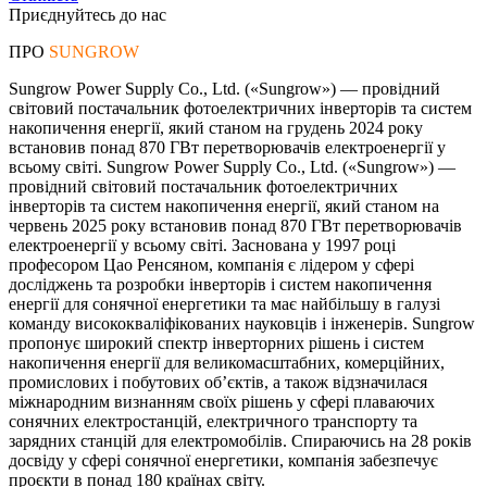
Приєднуйтесь до нас
ПРО
SUNGROW
Sungrow Power Supply Co., Ltd. («Sungrow») — провідний
світовий постачальник фотоелектричних інверторів та систем
накопичення енергії, який станом на грудень 2024 року
встановив понад 870 ГВт перетворювачів електроенергії у
всьому світі. Sungrow Power Supply Co., Ltd. («Sungrow») —
провідний світовий постачальник фотоелектричних
інверторів та систем накопичення енергії, який станом на
червень 2025 року встановив понад 870 ГВт перетворювачів
електроенергії у всьому світі. Заснована у 1997 році
професором Цао Ренсяном, компанія є лідером у сфері
досліджень та розробки інверторів і систем накопичення
енергії для сонячної енергетики та має найбільшу в галузі
команду висококваліфікованих науковців і інженерів. Sungrow
пропонує широкий спектр інверторних рішень і систем
накопичення енергії для великомасштабних, комерційних,
промислових і побутових об’єктів, а також відзначилася
міжнародним визнанням своїх рішень у сфері плаваючих
сонячних електростанцій, електричного транспорту та
зарядних станцій для електромобілів. Спираючись на 28 років
досвіду у сфері сонячної енергетики, компанія забезпечує
проєкти в понад 180 країнах світу.