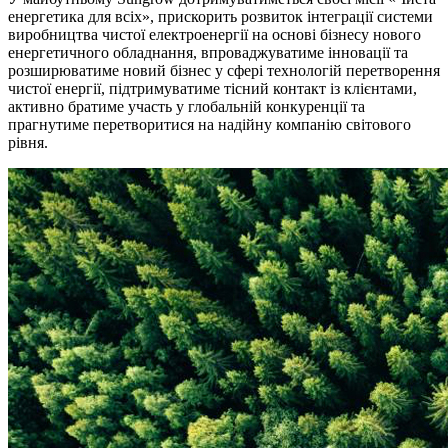
енергетика для всіх», прискорить розвиток інтеграції системи
виробництва чистої електроенергії на основі бізнесу нового
енергетичного обладнання, впроваджуватиме інновації та
розширюватиме новий бізнес у сфері технологій перетворення
чистої енергії, підтримуватиме тісний контакт із клієнтами,
активно братиме участь у глобальній конкуренції та
прагнутиме перетворитися на надійну компанію світового
рівня.