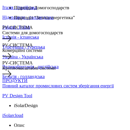
Італія - італійська
Підрозділ Домогосподарств
Нідерланди - голландська
Підрозділ “Зелена енергетика”
Poland - Polish
PV-СИСТЕМА
Системи для домогосподарств
Іспанія - іспанська
PV-СИСТЕМА
Туреччина - турецька
Комерційні системи
Україна - Українська
PV-СИСТЕМА
Великобританія - англійська
Крупномасштабні системи
Бельгія - голландська
ПРОДУКТИ
Повний каталог промислових систем зберігання енергії
PV Design Tool
iSolarDesign
iSolarcloud
Опис