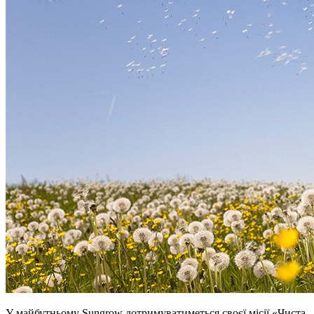
У майбутньому Sungrow дотримуватиметься своєї місії «Чиста