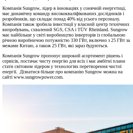
Компанія Sungrow, лідер в інноваціях у сонячній енергетиці,
має динамічну команду висококваліфікованих дослідників і
розробників, що складає понад 40% від усього персоналу.
Компанія також зробила інвестиції у власний центр технічних
випробувань, схвалений SGS, CSA і TÜV Rheinland. Sungrow
має найбільше у світі виробництво інверторів із глобальною
річною виробничою потужністю 330 ГВт, включно з 25 ГВт за
межами Китаю, а також 25 ГВт, які зараз будуються.
Компанія Sungrow пропонує широкий асортимент рішень і
сервісів, постачає чисту енергію для всіх і має амбітні плани
стати світовим лідером у технологіях перетворення чистої
енергії. Дізнатися більше про компанію Sungrow можна на
сайті www.sungrowpower.com.