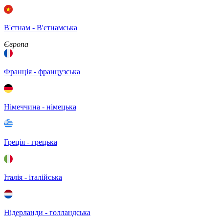
В'єтнам - B'єтнамська
Європа
Франція - французська
Німеччина - німецька
Греція - грецька
Італія - італійська
Нідерланди - голландська