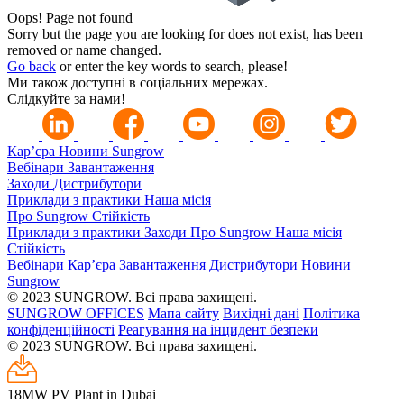
Oops!
Page not found
Sorry but the page you are looking for does not exist, has been
removed or name changed.
Go back
or enter the key words to search, please!
Ми також доступні в соціальних мережах.
Слідкуйте за нами!
Кар’єра
Новини Sungrow
Вебінари
Завантаження
Заходи
Дистрибутори
Приклади з практики
Наша місія
Про Sungrow
Стійкість
Приклади з практики
Заходи
Про Sungrow
Наша місія
Стійкість
Вебінари
Кар’єра
Завантаження
Дистрибутори
Новини
Sungrow
© 2023 SUNGROW. Всі права захищені.
SUNGROW OFFICES
Мапа сайту
Вихідні дані
Політика
конфіденційності
Реагування на інцидент безпеки
© 2023 SUNGROW. Всі права захищені.
18MW PV Plant in Dubai