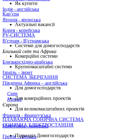
Як купити
Індія - англійська
Кар’єра
Японія - японська
Актуальні вакансії
Корея - корейська
PV-СИСТЕМА
В'єтнам - B'єтнамська
Системи для домогосподарств
Близький світ та Африка
Комерційні системи
Близькосхідно-арабська
Крупномасштабні системи
Ізраїль – іврит
СИСТЕМА ЗБЕРІГАННЯ
Південна Африка – англійська
Для домогосподарств
Світ
Для комерційних проектів
Китай
Європа
Для великомасштабних проектів
Франція - французська
ПЛАВАЮЧА СОНЯЧНА СИСТЕМА
СОНЯЧНА ЕЛЕКТРОСТАНЦІЯ
Німеччина - німецька
Підрозділ Домогосподарств
Греція - грецька