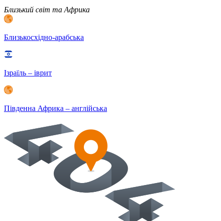
Близький світ та Африка
Близькосхідно-арабська
Ізраїль – іврит
Південна Африка – англійська