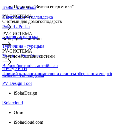
Підрозділ “Зелена енергетика”
Італія - італійська
PV-СИСТЕМА
Нідерланди - голландська
Системи для домогосподарств
Poland - Polish
PV-СИСТЕМА
Іспанія - іспанська
Комерційні системи
Туреччина - турецька
PV-СИСТЕМА
Україна - Українська
Крупномасштабні системи
Великобританія - англійська
ПРОДУКТИ
Повний каталог промислових систем зберігання енергії
Бельгія - голландська
PV Design Tool
iSolarDesign
iSolarcloud
Опис
iSolarcloud.com