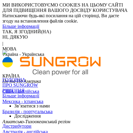
МИ ВИКОРИСТОВУЄМО COOKIES НА ЦЬОМУ САЙТІ
ДЛЯ ПІДВИЩЕННЯ ВАШОГО ДОСВІДУ КОРИСТУВАЧА
Натискаючи будь-які посилання на цій сторінці, Ви даєте
згоду на встановлення файлів cookie.
Більше інформації
ТАК, Я ЗГОДНИЙ(НА)
НІ, ДЯКУЮ
|
МОВА
Україна - Українська
КРАЇНА
ГОЛОВНА
Пн та Пд Америка
ПРО SUNGROW
РІШЕННЯ
США - англійська
Більше інформації
Мексика - іспанська
Зв’язатися з нами
Бразилія - португальська
Дослідження
Азиатсько-Тихоокеанський регіон
Дистрибутори
Австралія - англійська