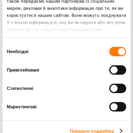
також передаємо нашим партнерам із соціальних
Аксесуари
мереж, реклами й аналітики інформацію про те, як ви
користуєтеся нашим сайтом. Вони можуть поєднувати
ЕЛЕКТРИЧНИЙ ЗАРЯДНИЙ ПРИСТРІЙ ДЛЯ
АВТОМОБІЛІВ
її з іншою інформацією, яку ви їм надали або яку вони
зібрали під час вашого користування їхніми
Електричний зарядний
службами.
ПЛАВАЮЧА СОНЯЧНА СИСТЕМА
Вибір
Необхідні
Інвертор & Booster Floating платформа
згоди
Плаваюча Платформа
Привілейовані
ЗВ'ЯЗАТИСЯ З НАМИ
ОФІСИ SUNGROW
СЕРВІС
Статистичні
ІНФОРМАЦІЙНА РОЗСИЛКА
Маркетингові
ПОШУК
Думаю, ви хочете його знайти.
DOWNLOADS
Показати подробиці